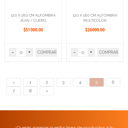
120 X 180 CM ALFOMBRA
120 X 180 CM ALFOMBRA
JEAN / CUERO
MULTICOLOR
$51000.00
$26000.00
-
+
-
+
COMPRAR
COMPRAR
«
1
2
3
4
5
6
7
8
»
¿Querés agregar nuestra línea de productos a tu