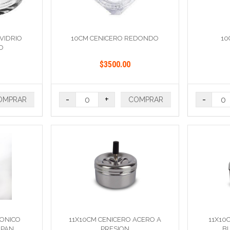
VIDRIO
10CM CENICERO REDONDO
10
O
$3500.00
-
+
-
OMPRAR
COMPRAR
CONICO
11X10CM CENICERO ACERO A
11X10
IPAN
PRESION
B