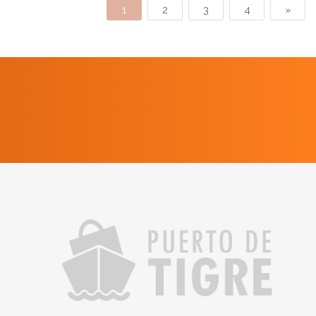
1
2
3
4
»