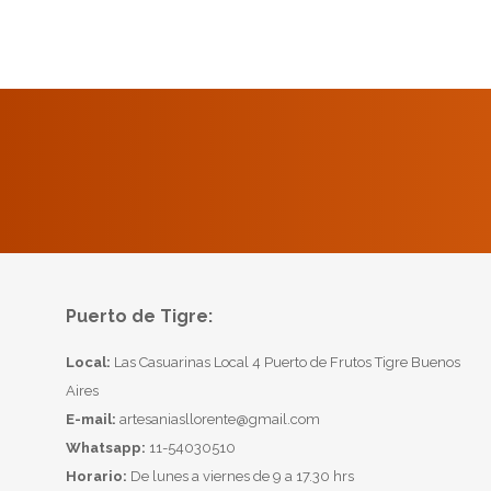
Puerto de Tigre:
Local:
Las Casuarinas Local 4 Puerto de Frutos Tigre Buenos
Aires
E-mail:
artesaniasllorente@gmail.com
Whatsapp:
11-54030510
Horario:
De lunes a viernes de 9 a 17.30 hrs