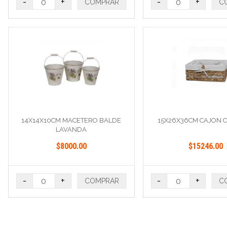
-
+
-
+
COMPRAR
C
14X14X10CM MACETERO BALDE
15X26X36CM CAJON 
LAVANDA
$8000.00
$15246.00
-
+
-
+
COMPRAR
C