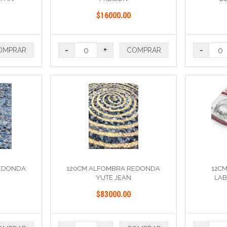
$16000.00
-
+
-
OMPRAR
COMPRAR
REDONDA
120CM ALFOMBRA REDONDA
12CM
YUTE JEAN
LA
$83000.00