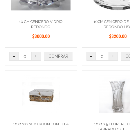
10 CM CENICERO VIDRIO
10CM CENICERO DE 
REDONDO
REDONDO LIS
$3000.00
$3200.00
-
+
-
+
COMPRAR
C
10X16X26CM CAJON CON TELA
10X18 5 FLORERO 
LABRADO C/ TUL