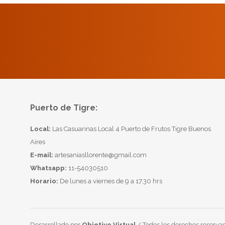
Puerto de Tigre:
Local:
Las Casuarinas Local 4 Puerto de Frutos Tigre Buenos
Aires
E-mail:
artesaniasllorente@gmail.com
Whatsapp:
11-54030510
Horario:
De lunes a viernes de 9 a 17.30 hrs
Desarrollado por
Objetivo Virtual
/ Todos los derechos reservad