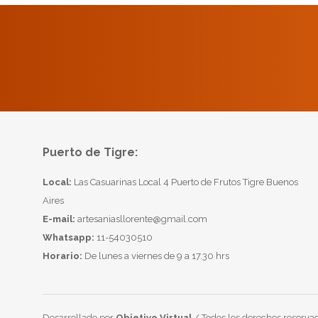
Puerto de Tigre:
Local:
Las Casuarinas Local 4 Puerto de Frutos Tigre Buenos
Aires
E-mail:
artesaniasllorente@gmail.com
Whatsapp:
11-54030510
Horario:
De lunes a viernes de 9 a 17.30 hrs
Desarrollado por
Objetivo Virtual
/ Todos los derechos reservad